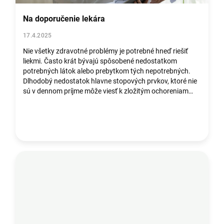
k
o
Na doporučenie lekára
v
17.4.2025
Nie všetky zdravotné problémy je potrebné hneď riešiť
liekmi. Často krát bývajú spôsobené nedostatkom
potrebných látok alebo prebytkom tých nepotrebných.
Dlhodobý nedostatok hlavne stopových prvkov, ktoré nie
sú v dennom príjme môže viesť k zložitým ochoreniam
ako sú kožné lézie, vypadávanie vl...