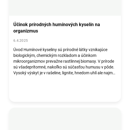
Účinok prírodných humínových kyselín na
organizmus
6.4.2025
Úvod Humínové kyseliny sú prírodné látky vznikajúce
biologickým, chemickým rozkladom a účinkom
mikroorganizmov prevažne rastlinnej biomasy. V prírode
sú všadeprítomné, nakoľko sú súčasťou humusu v pôde.
Vysoký výskyt je v rašeline, lignite, hnedom uhlí ale najmä
v oxyhumolite, kde je obsah 60-80%. ...