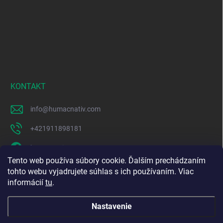
KONTAKT
info
@
humacnativ.com
+421911898181
humacnativ
Tento web používa súbory cookie. Ďalším prechádzaním
humacnativ
tohto webu vyjadrujete súhlas s ich používaním. Viac
informácií
tu
.
https://www.youtube.com/@HUMACNativ
Nastavenie