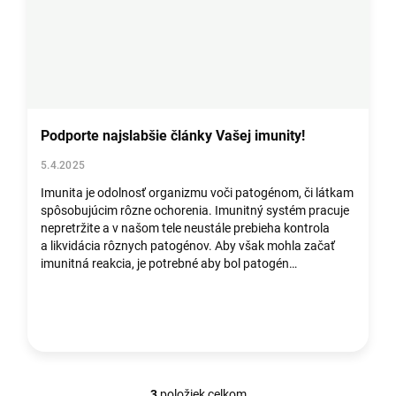
Podporte najslabšie články Vašej imunity!
5.4.2025
Imunita je odolnosť organizmu voči patogénom, či látkam
spôsobujúcim rôzne ochorenia. Imunitný systém pracuje
nepretržite a v našom tele neustále prebieha kontrola
a likvidácia rôznych patogénov. Aby však mohla začať
imunitná reakcia, je potrebné aby bol patogén
v organizme identifikovaný....
3
položiek celkom