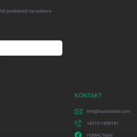
vých produktech na našem e-
h údajov
KONTAKT
info
@
humacnativ.com
+421911898181
HUMAC Nativ