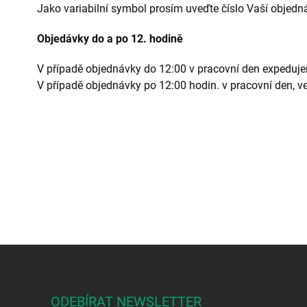
Jako variabilní symbol prosím uveďte číslo Vaší objedn
Objedávky do a po 12. hodině
V případě objednávky do 12:00 v pracovní den expeduje
V případě objednávky po 12:00 hodin. v pracovní den, v
Z
á
p
a
ODEBÍRAT NEWSLETTER