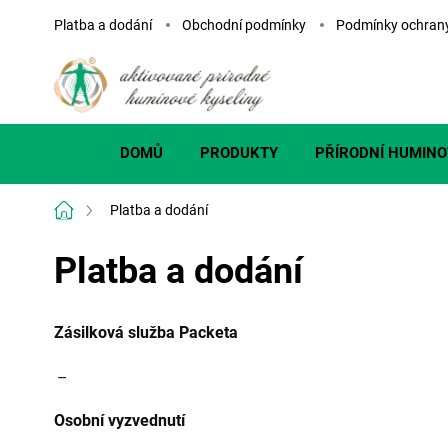
Přejít
Platba a dodání
Obchodní podmínky
Podmínky ochrany
na
obsah
DOMŮ
PRODUKTY
PŘÍRODNÍ HUMINO
Domů
Platba a dodání
Platba a dodání
Zásilková služba Packeta
--
Osobní vyzvednutí