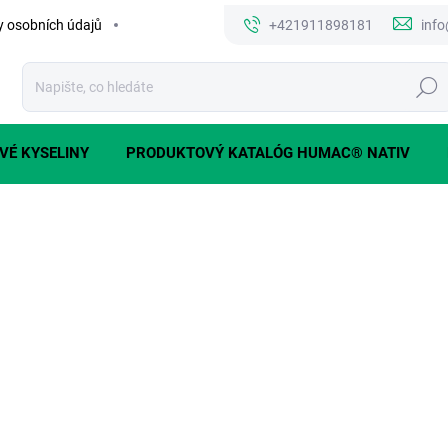
 osobních údajů
+421911898181
inf
Hledat
VÉ KYSELINY
PRODUKTOVÝ KATALÓG HUMAC® NATIV