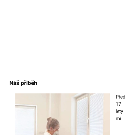
Náš příběh
Před
17
lety
mi