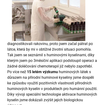
diagnostikovali rakovinu, proto jsem začal pátrat po
látce, která by mi v obtížné životní situaci pomohla.
Tak jsem se seznámil s huminovými kyselinami, díky
kterým jsem po 3měsíční aplikaci podstoupil operaci a
žádné doléčování chemoterapií již nebylo zapotřebí.
Po více než
15 letém výzkumu
huminových látek s
důrazem na přírodní huminové kyseliny jsme dospěli
ke způsobu využití pozitivních vlastností přírodních
huminových kyselin v produktech pro humánní použití.
Díky vývoji speciální technologie aktivace huminových
kyselin jsme dokázali zvýšit jejich biologickou