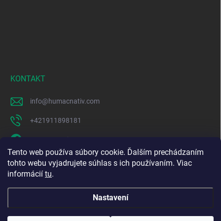
KONTAKT
info
@
humacnativ.com
+421911898181
HUMAC Nativ
Tento web používa súbory cookie. Ďalším prechádzaním
humacnativ
tohto webu vyjadrujete súhlas s ich používaním. Viac
informácií
tu
.
https://www.youtube.com/@HUMACNativ
Nastavení