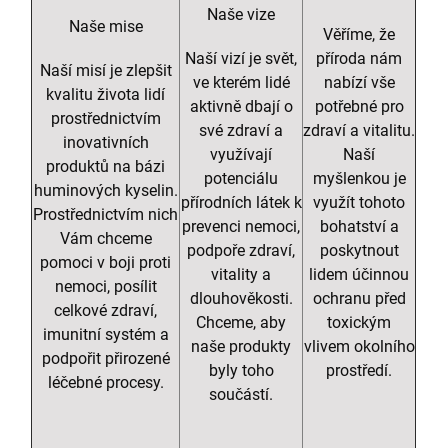
Naše vize
Naše mise
Věříme, že
Naší vizí je svět,
příroda nám
Naší misí je zlepšit
ve kterém lidé
nabízí vše
kvalitu života lidí
aktivně dbají o
potřebné pro
prostřednictvím
své zdraví a
zdraví a vitalitu.
inovativních
využívají
Naší
produktů na bázi
potenciálu
myšlenkou je
huminových kyselin.
přírodních látek k
využít tohoto
Prostřednictvím nich
prevenci nemoci,
bohatství a
Vám chceme
podpoře zdraví,
poskytnout
pomoci v boji proti
vitality a
lidem účinnou
nemoci, posílit
dlouhověkosti.
ochranu před
celkové zdraví,
Chceme, aby
toxickým
imunitní systém a
naše produkty
vlivem okolního
podpořit přirozené
byly toho
prostředí.
léčebné procesy.
součástí.