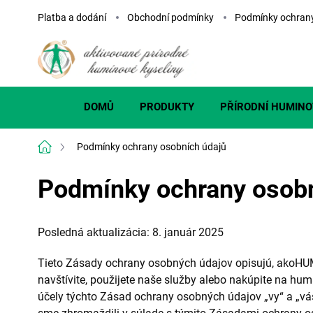
Přejít
Platba a dodání
Obchodní podmínky
Podmínky ochrany
na
obsah
DOMŮ
PRODUKTY
PŘÍRODNÍ HUMINO
Domů
Podmínky ochrany osobních údajů
Podmínky ochrany osobn
Posledná aktualizácia: 8. január 2025
Tieto Zásady ochrany osobných údajov opisujú, akoHUMA
navštívite, použijete naše služby alebo nakúpite na hum
účely týchto Zásad ochrany osobných údajov „vy“ a „váš