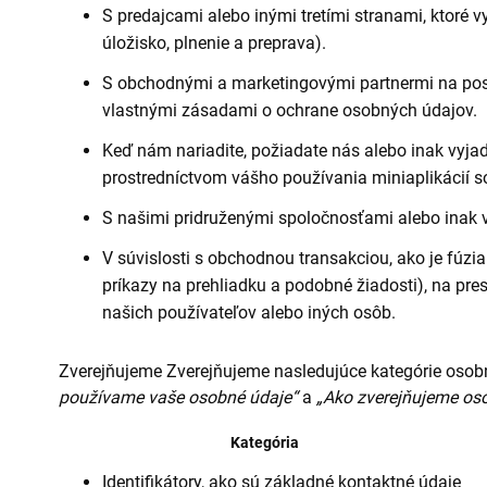
S predajcami alebo inými tretími stranami, ktoré 
úložisko, plnenie a preprava).
S obchodnými a marketingovými partnermi na posky
vlastnými zásadami o ochrane osobných údajov.
Keď nám nariadite, požiadate nás alebo inak vyjad
prostredníctvom vášho používania miniaplikácií s
S našimi pridruženými spoločnosťami alebo inak v
V súvislosti s obchodnou transakciou, ako je fúzi
príkazy na prehliadku a podobné žiadosti), na pr
našich používateľov alebo iných osôb.
Zverejňujeme Zverejňujeme nasledujúce kategórie osobn
používame vaše osobné údaje“
a
„Ako zverejňujeme os
Kategória
Identifikátory, ako sú základné kontaktné údaje