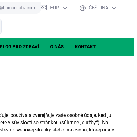
EUR
ČEŠTINA
o@humacnativ.com
PRÁZDNÝ KOŠÍK
NÁKUPNÍ
KOŠÍK
BLOG PRO ZDRAVÍ
O NÁS
KONTAKT
je, používa a zverejňuje vaše osobné údaje, keď ju
te v súvislosti so stránkou (súhrnne „služby“). Na
tevník webovej stránky alebo iná osoba, ktorej údaje