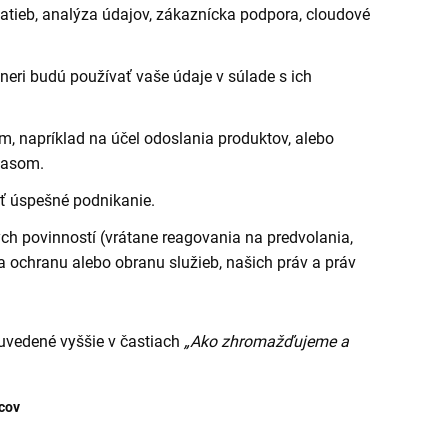
latieb, analýza údajov, zákaznícka podpora, cloudové
eri budú používať vaše údaje v súlade s ich
m, napríklad na účel odoslania produktov, alebo
lasom.
sť úspešné podnikanie.
ých povinností (vrátane reagovania na predvolania,
 ochranu alebo obranu služieb, našich práv a práv
uvedené vyššie v častiach
„Ako zhromažďujeme a
cov