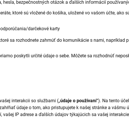
 hesla, bezpečnostných otázok a ďalších informácií používaný
ezeráte, ktoré sú vložené do košíka, uložené vo vašom účte, ako 
/odporúčania/darčekové karty
 ktoré sa rozhodnete zahrnúť do komunikácie s nami, napríklad p
iamo poskytli určité údaje o sebe. Môžete sa rozhodnúť neposky
šej interakcii so službami („
údaje o používaní
“). Na tento úč
zahŕňať údaje o tom, ako pristupujete k našej stránke a vášmu ú
 vašej IP adrese a ďalších údajov týkajúcich sa vašej interakci