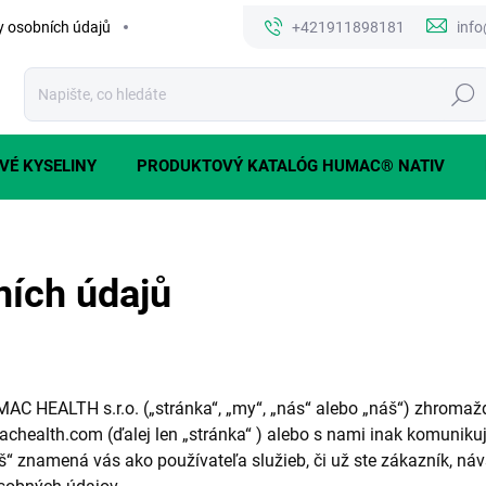
 osobních údajů
+421911898181
inf
Hledat
VÉ KYSELINY
PRODUKTOVÝ KATALÓG HUMAC® NATIV
ích údajů
C HEALTH s.r.o. („stránka“, „my“, „nás“ alebo „náš“) zhromažďu
achealth.com (ďalej len „stránka“ ) alebo s nami inak komunikuje
“ znamená vás ako používateľa služieb, či už ste zákazník, návš