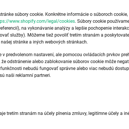
ránke súbory cookie. Konkrétne informácie o súboroch cookie,
tps://www.shopify.com/legal/cookies
. Súbory cookie používame
referencií), na vykonávanie analýzy a lepšie pochopenie interak
ať služby). Môžeme tiež povoliť tretím stranám a poskytovate
a našej stránke a iných webových stránkach.
e v predvolenom nastavení, ale pomocou ovládacích prvkov preh
, že odstránenie alebo zablokovanie súborov cookie môže negatí
nej funkčnosti nebudú fungovať správne alebo viac nebudú dost
sú naši reklamní partneri.
aje tretím stranám na účely plnenia zmluvy, legitímne účely a