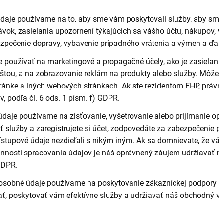
daje používame na to, aby sme vám poskytovali služby, aby sme
vok, zasielania upozornení týkajúcich sa vášho účtu, nákupov, v
ezpečenie dopravy, vybavenie prípadného vrátenia a výmen a ďal
oužívať na marketingové a propagačné účely, ako je zasielani
tou, a na zobrazovanie reklám na produkty alebo služby. Môže
stránke a iných webových stránkach. Ak ste rezidentom EHP, prá
, podľa čl. 6 ods. 1 písm. f) GDPR.
daje používame na zisťovanie, vyšetrovanie alebo prijímanie o
ať služby a zaregistrujete si účet, zodpovedáte za zabezpečeni
rístupové údaje nezdieľali s nikým iným. Ak sa domnievate, že v
činnosti spracovania údajov je náš oprávnený záujem udržiavať
 GDPR.
osobné údaje používame na poskytovanie zákazníckej podpory a
, poskytovať vám efektívne služby a udržiavať náš obchodný vz