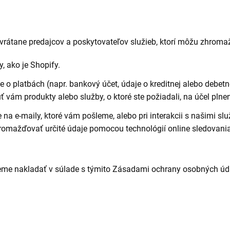
 vrátane predajcov a poskytovateľov služieb, ktorí môžu zhrom
, ako je Shopify.
e o platbách (napr. bankový účet, údaje o kreditnej alebo debetn
 vám produkty alebo služby, o ktoré ste požiadali, na účel plne
e na e-maily, ktoré vám pošleme, alebo pri interakcii s našimi sl
mažďovať určité údaje pomocou technológií online sledovania,
eme nakladať v súlade s týmito Zásadami ochrany osobných údajov