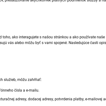
v, presadzovanie akýchkoľvek platných podmienok služby a na 
od toho, ako interagujete s našou stránkou a ako používate na
opisujú vás alebo môžu byť s vami spojené. Nasledujúce časti op
ch služieb, môžu zahŕňať:
fónneho čísla a e-mailu.
uračnej adresy, dodacej adresy, potvrdenia platby, e-mailovej a