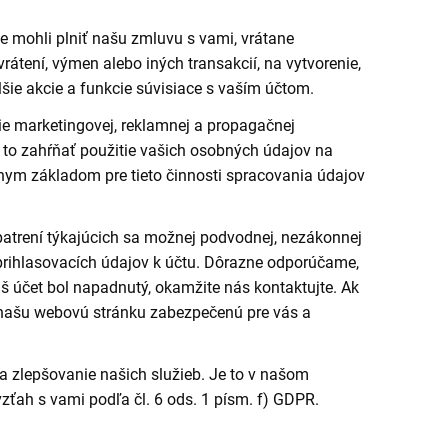
 mohli plniť našu zmluvu s vami, vrátane
rátení, výmen alebo iných transakcií, na vytvorenie,
šie akcie a funkcie súvisiace s vaším účtom.
e marketingovej, reklamnej a propagačnej
 to zahŕňať použitie vašich osobných údajov na
vnym základom pre tieto činnosti spracovania údajov
patrení týkajúcich sa možnej podvodnej, nezákonnej
e prihlasovacích údajov k účtu. Dôrazne odporúčame,
áš účet bol napadnutý, okamžite nás kontaktujte. Ak
 našu webovú stránku zabezpečenú pre vás a
 zlepšovanie našich služieb. Je to v našom
ťah s vami podľa čl. 6 ods. 1 písm. f) GDPR.