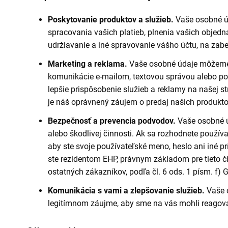
Poskytovanie produktov a služieb.
Vaše osobné ú
spracovania vašich platieb, plnenia vašich objedná
udržiavanie a iné spravovanie vášho účtu, na zab
Marketing a reklama.
Vaše osobné údaje môžeme p
komunikácie e-mailom, textovou správou alebo poš
lepšie prispôsobenie služieb a reklamy na našej 
je náš oprávnený záujem o predaj našich produktov
Bezpečnosť a prevencia podvodov.
Vaše osobné ú
alebo škodlivej činnosti. Ak sa rozhodnete použív
aby ste svoje používateľské meno, heslo ani iné p
ste rezidentom EHP, právnym základom pre tieto 
ostatných zákazníkov, podľa čl. 6 ods. 1 písm. f)
Komunikácia s vami a zlepšovanie služieb.
Vaše 
legitímnom záujme, aby sme na vás mohli reagovať