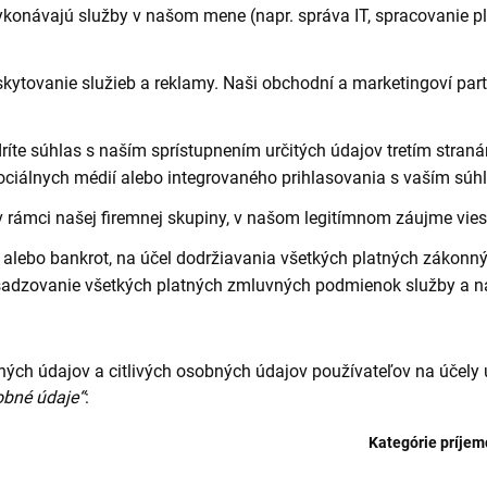
vykonávajú služby v našom mene (napr. správa IT, spracovanie p
tovanie služieb a reklamy. Naši obchodní a marketingoví partn
ríte súhlas s naším sprístupnením určitých údajov tretím straná
ociálnych médií alebo integrovaného prihlasovania s vaším súh
 rámci našej firemnej skupiny, v našom legitímnom záujme vie
a alebo bankrot, na účel dodržiavania všetkých platných zákonn
esadzovanie všetkých platných zmluvných podmienok služby a na
ých údajov a citlivých osobných údajov používateľov na účely 
obné údaje“
:
Kategórie príjem