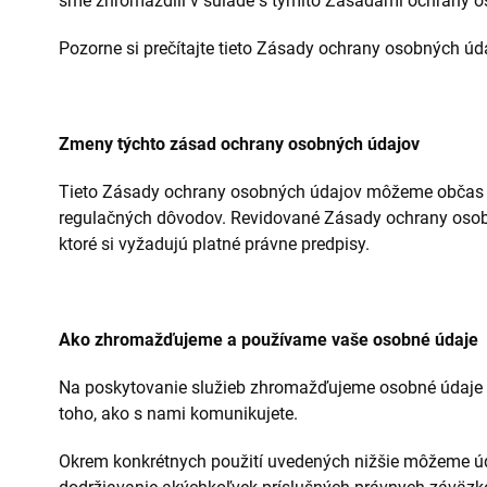
sme zhromaždili v súlade s týmito Zásadami ochrany o
Pozorne si prečítajte tieto Zásady ochrany osobných úd
Zmeny týchto zásad ochrany osobných údajov
Tieto Zásady ochrany osobných údajov môžeme občas ak
regulačných dôvodov. Revidované Zásady ochrany osobný
ktoré si vyžadujú platné právne predpisy.
Ako zhromažďujeme a používame vaše osobné údaje
Na poskytovanie služieb zhromažďujeme osobné údaje o v
toho, ako s nami komunikujete.
Okrem konkrétnych použití uvedených nižšie môžeme úda