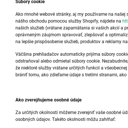
Súbory cookie
Ako mnohé webové stránky, aj my používame na našej st
nášho obchodu pomocou služby Shopify, nájdete na
ht
našich služieb (vrátane zapamätania si vašich akcií a p
oprávneným záujmom spravovať, zlepšovať a optimalizov
na lepšie prispôsobenie služieb, produktov a reklamy n
Väčšina prehliadačov automaticky prijíma súbory cooki
odstraňoval alebo odmietal súbory cookie. Nezabudnite
že niektoré služby vrátane určitých funkcií a všeobec
brániť tomu, ako zdieľame údaje s tretími stranami, ako 
Ako zverejňujeme osobné údaje
Za určitých okolností môžeme zverejniť vaše osobné úd
osobných údajov. Takéto okolnosti môžu zahŕňať: