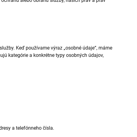
ochranu alebo obranu služby, našich práv a práv
še služby. Keď používame výraz „osobné údaje“, máme
isujú kategórie a konkrétne typy osobných údajov,
dresy a telefónneho čísla.