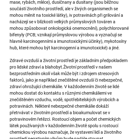
mase, rybách, mléce), dusičnany a dusitany (jsou běžnou
součástí životního prostředí, ale v živých organismech se
mohou měnit na toxické látky), iv potravinách při grilování a
nacházejí se v blízkosti velkých průmyslových továren a
mohou způsobovat onkologická onemocnění), polychlorované
bifenyly (PCB; vznikají průmyslovou výrobou a vyznačují se
hlavně karcinogenními a imunotoxickými účinky), mykotoxíny
hub, které mohou být karcinogenní a imunotoxické) a jiné.
Zdravé ovzduší a životní prostředí je základním předpokladem
pro lidské zdraví a blahobyt.Životní prostředí v našem
bezprostředním okolí však může být i zdrojem stresových
faktorů, jako je například znečištěné ovzduší či nebezpečné,
zdraví ohrožující chemikálie. V každodenním životě se lidé
mohou dostat do kontaktu s různými chemikáliemi ve
znečištěném vzduchu, vodě, spotřebitelských výrobcích a
potravinách. Některé nebezpečné chemikálie dokáží
přetrvávat v životním prostředí a bioakumulovat se v
potravinovém řetězci. Rostoucí objem a počet chemických
látek používaných v každodenním životě spolu s rostoucí
chemickou výrobou naznačuje, že vystavení lidí a životního
prostředí negativním vlivům bude nadále stoupat.