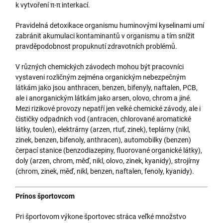
k vytvoření π-π interkací.
Pravidelná detoxikace organismu huminovými kyselinami umí
zabránit akumulaci kontaminantů v organismu a tím snížit
pravděpodobnost propuknutí zdravotních problémů.
V různých chemických závodech mohou být pracovníci
vystaveni rozličným zejména organickým nebezpečným
látkám jako jsou anthracen, benzen, bifenyly, naftalen, PCB,
ale i anorganickým látkám jako arsen, olovo, chrom a jiné.
Mezi rizikové provozy nepatří jen velké chemické závody, ale i
čističky odpadních vod (antracen, chlorované aromatické
látky, toulen), elektrárny (arzen, rtuť, zinek), teplárny (nikl,
zinek, benzen, bifenoly, anthracen), automobilky (benzen)
čerpací stanice (benzodiazepiny, fluorované organické látky),
doly (arzen, chrom, měď, nikl, olovo, zinek, kyanidy), strojírny
(chrom, zinek, měď, nikl, benzen, naftalen, fenoly, kyanidy).
Prínos športovcom
Pri športovom výkone športovec stráca veľké množstvo