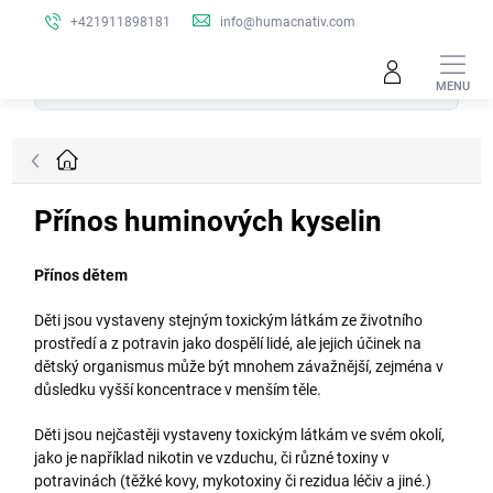
Přejít
+421911898181
info@humacnativ.com
na
obsah
Hledat
Domů
Přínos huminových kyselin
Přínos dětem
Děti jsou vystaveny stejným toxickým látkám ze životního
prostředí a z potravin jako dospělí lidé, ale jejich účinek na
dětský organismus může být mnohem závažnější, zejména v
důsledku vyšší koncentrace v menším těle.
Děti jsou nejčastěji vystaveny toxickým látkám ve svém okolí,
jako je například nikotin ve vzduchu, či různé toxiny v
potravinách (těžké kovy, mykotoxiny či rezidua léčiv a jiné.)