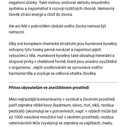
negativní účinky. Také mohou snižovat aktivitu imunitního
systému a napomáhat k rozvoji rozličných chorob. Nemocný
člověk ztrácí energii a chuť do života.
Ale ani lidé v pokročilém období svého života nemusí být
nemocní.
Díky své komplexní chemické struktuře jsou huminové kyseliny
schopny tyto toxiny pevně navázat a napomoci jejich
vyloučení z těla. Huminové kyseliny také obsahují minerální a
stopové prvky v chelátové formě, které jsou snadno využitelné
v organismu. Jejich uvolňováním se vyrovnává vnitřní
harmonie těla a zvyšuje se celková vitalita člověka.
Přínos obyvatelům ve znečištěném prostředí
Mezi nejčastější kontaminanty v ovzduší a životním prostředí
patří zejména těžké kovy (kadmium, olovo, rtuť, nikl), rezidua
pesticidů (akumulují se v potravinách, např. v rybách může být
až 1000 násobné množství než v okolním prostředí), rezidua
veterinárních léčiv (vyskytují se zejména ve vajíčkách, medu,