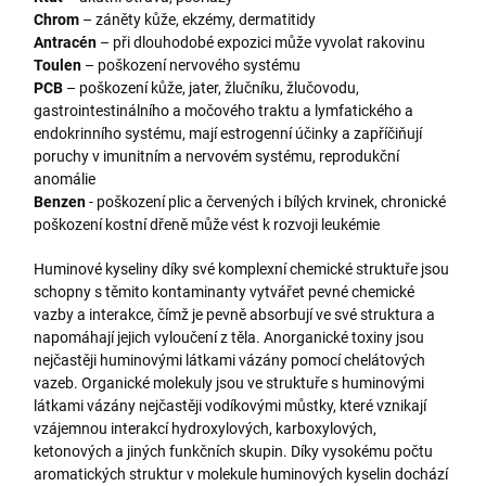
Chrom
– záněty kůže, ekzémy, dermatitidy
Antracén
– při dlouhodobé expozici může vyvolat rakovinu
Toulen
– poškození nervového systému
PCB
– poškození kůže, jater, žlučníku, žlučovodu,
gastrointestinálního a močového traktu a lymfatického a
endokrinního systému, mají estrogenní účinky a zapříčiňují
poruchy v imunitním a nervovém systému, reprodukční
anomálie
Benzen
- poškození plic a červených i bílých krvinek, chronické
poškození kostní dřeně může vést k rozvoji leukémie
Huminové kyseliny díky své komplexní chemické struktuře jsou
schopny s těmito kontaminanty vytvářet pevné chemické
vazby a interakce, čímž je pevně absorbují ve své struktura a
napomáhají jejich vyloučení z těla. Anorganické toxiny jsou
nejčastěji huminovými látkami vázány pomocí chelátových
vazeb. Organické molekuly jsou ve struktuře s huminovými
látkami vázány nejčastěji vodíkovými můstky, které vznikají
vzájemnou interakcí hydroxylových, karboxylových,
ketonových a jiných funkčních skupin. Díky vysokému počtu
aromatických struktur v molekule huminových kyselin dochází