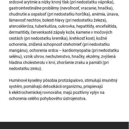
srdcové arytmie a nízky krvný tlak (pri nedostatku vápnika),
gastrointestinálne problémy (nevoľnosť, vracanie, hnačka),
chudnutie a ospalosť (pri nedostatku horčíka), anémia, únava,
lámavosť nechtov, bolesti hlavy (pri nedostatku železa),
ateroskleróza, tuberkulóza, cukrovka, hepatitídy, encefalitída,
dermatitídy, červenkasté zápaly kože, kamene v močových
cestách (pri nedostatku kremíka), krehkosť kostí, kožné
ochorenia, znížená schopnosť otehotnieť (pri nedostatku
mangánu), ochorenia srdca – kardiomyopatia (pri nedostatku
selénu), vznik uhrov, nechutenstvo, hnačky, ekzémy, zvýšená
hladina cholesterolu v krvi, zhoršenie zraku a pamäti (pri
nedostatku zinku).
Humínové kyseliny pôsobia protizápalovo, stimulujú imunitný
systém, pomáhajú detoxikácii organizmu, prispievajú
k elektrochemickej rovnováhe, majú pozitívny vplyv na
ochorenia celého pohybového ústrojenstva.
Z