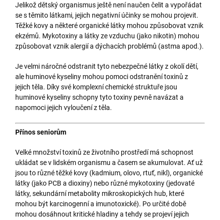
Jelikož dětský organismus ještě není naučen čelit a vypořádat
se s těmito látkami, jejich negativní účinky se mohou projevit.
Těžké kovy a některé organické látky mohou způsobovat vznik
ekzémů. Mykotoxiny a látky ze vzduchu (jako nikotin) mohou
způsobovat vznik alergií a dýchacích problémů (astma apod.).
Je velmi náročné odstranit tyto nebezpečné látky z okolí dětí,
ale huminové kyseliny mohou pomoci odstranění toxinů z
jejich těla. Díky své komplexní chemické struktuře jsou
huminové kyseliny schopny tyto toxiny pevně navázat a
napomoci jejich vyloučení z těla.
Přínos seniorům
Velké množství toxinů ze životního prostředí má schopnost
ukládat se v lidském organismu a časem se akumulovat. Ať už
jsou to různé těžké kovy (kadmium, olovo, rtuť, nikl), organické
látky (jako PCB a dioxiny) nebo různé mykotoxiny (jedovaté
látky, sekundární metabolity mikroskopických hub, které
mohou být karcinogenní a imunotoxické). Po určité době
mohou dosáhnout kritické hladiny a tehdy se projeví jejich