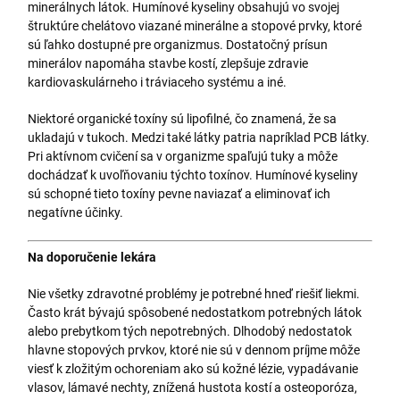
minerálnych látok. Humínové kyseliny obsahujú vo svojej
štruktúre chelátovo viazané minerálne a stopové prvky, ktoré
sú ľahko dostupné pre organizmus. Dostatočný prísun
minerálov napomáha stavbe kostí, zlepšuje zdravie
kardiovaskulárneho i tráviaceho systému a iné.
Niektoré organické toxíny sú lipofilné, čo znamená, že sa
ukladajú v tukoch. Medzi také látky patria napríklad PCB látky.
Pri aktívnom cvičení sa v organizme spaľujú tuky a môže
dochádzať k uvoľňovaniu týchto toxínov. Humínové kyseliny
sú schopné tieto toxíny pevne naviazať a eliminovať ich
negatívne účinky.
Na doporučenie lekára
Nie všetky zdravotné problémy je potrebné hneď riešiť liekmi.
Často krát bývajú spôsobené nedostatkom potrebných látok
alebo prebytkom tých nepotrebných. Dlhodobý nedostatok
hlavne stopových prvkov, ktoré nie sú v dennom príjme môže
viesť k zložitým ochoreniam ako sú kožné lézie, vypadávanie
vlasov, lámavé nechty, znížená hustota kostí a osteoporóza,