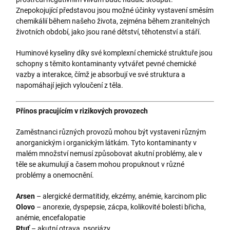
Znepokojující představou jsou možné účinky vystavení směsím
chemikálií během našeho života, zejména během zranitelných
životních období, jako jsou rané dětství, těhotenství a stáří.
Huminové kyseliny díky své komplexní chemické struktuře jsou
schopny s těmito kontaminanty vytvářet pevné chemické
vazby a interakce, čímž je absorbují ve své struktura a
napomáhají jejich vyloučení z těla.
Přínos pracujícím v rizikových provozech
Zaměstnanci různých provozů mohou být vystaveni různým
anorganickým i organickým látkám. Tyto kontaminanty v
malém množství nemusí způsobovat akutní problémy, ale v
těle se akumulují a časem mohou propuknout v různé
problémy a onemocnění.
Arsen
– alergické dermatitidy, ekzémy, anémie, karcinom plic
Olovo
– anorexie, dyspepsie, zácpa, kolikovité bolesti břicha,
anémie, encefalopatie
Rtuť
– akutní otrava, psoriázy