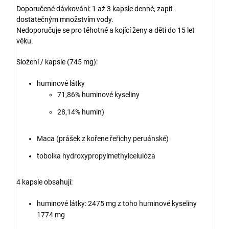
Doporučené dávkování: 1 až 3 kapsle denně, zapít
dostatečným množstvím vody.
Nedoporučuje se pro těhotné a kojící ženy a děti do 15 let
věku.
Složení / kapsle (745 mg):
huminové látky
71,86% huminové kyseliny
28,14% humin)
Maca (prášek z kořene řeřichy peruánské)
tobolka hydroxypropylmethylcelulóza
4 kapsle obsahují:
huminové látky: 2475 mg z toho huminové kyseliny
1774 mg