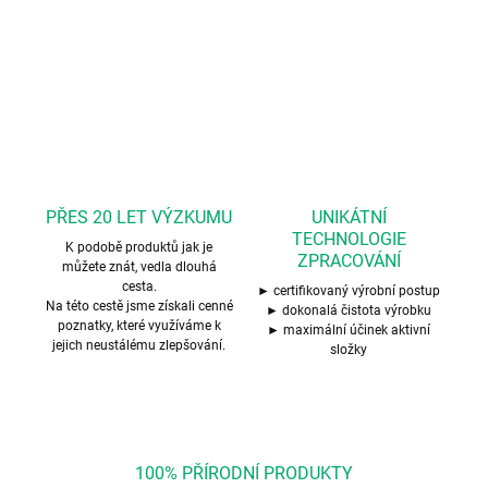
DETAILNÍ INFORMACE
ZEPTAT SE
HLÍDAT
PŘES 20 LET VÝZKUMU
UNIKÁTNÍ
TECHNOLOGIE
K podobě produktů jak je
ZPRACOVÁNÍ
můžete znát, vedla dlouhá
cesta.
► certifikovaný výrobní postup
Na této cestě jsme získali cenné
► dokonalá čistota výrobku
poznatky, které využíváme k
► maximální účinek aktivní
jejich neustálému zlepšování.
složky
100% PŘÍRODNÍ PRODUKTY