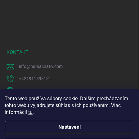
KONTAKT
info
@
humacnativ.com
+421911898181
HUMAC Nativ
Tento web používa súbory cookie. Ďalším prechádzaním
humacnativ
tohto webu vyjadrujete súhlas s ich používaním. Viac
informácií
tu
.
https://www.youtube.com/@HUMACNativ
Nastavení