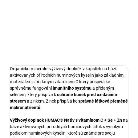
cena:
Do košíku
Ušetríte: 125 Kč | Denná dávka:
37 Kč (4 kapsule)
Organicko-minerální výživový doplněk v kapslích na bázi
aktivovaných přírodních huminových kyselin jako základním
materiálem s přidaným vitamínem C který přispívá ke
správnému fungování
imunitního systému
a přidaným
selenem, který přispívá k
ochraně buněk před oxidačním
stresem
a zinkem. Zinek přispívá ke
správné látkové přeměně
makronutrientů.
Výživový doplnok HUMAC® Nativ s vitamínom C + Se + Zn
na
báze aktivovaných prírodných humínových látok s vysokým
podielom humínových kyselín, ktoré sú známe pre svoju