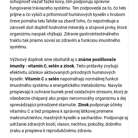
schopnosť viazať ťažké kovy, čím podporujú správne
fungovanie tráviaceho systému. Ten zodpovedá za to, čo telo
príjme a čo vylúči a prítomnosť humínových kyselín v hrubom
čreve pomáha telu ľahšie sa zbaviť toho, čo nepotrebuje a
zároveň doň doplniť hodnotné minerály a stopové prvky, ktoré
organizmu naopak chýbajú. Zdravie gastrointestinálneho
traktu tak priamo súvisí so zdravím a funkciou imunitného
systému.
Výživový doplnok sme obohatili aj o
známe posilňovače
imunity -
vitamín C, selén a zinok.
Tieto prídavky zvyšujú
efektivitu účinkov aktivovaných prírodných humínových
kyselín.
Vitamín C
a
selén
napomáhajú normálnej funkcii
imunitného systému a energetického metabolizmu. Navyše
prispievajú k ochrane buniek pred oxidačným stresom, ktorý je
všeobecne chápaný ako prejav nerovnováhy organizmu a dej
sprevádzajúci prirodzené starnutie.
Zinok
podporuje účinky
vitamínu C a tiež prispieva k správnej látkovej premene
makronutrientov, mastných kyselín a sacharidov. Podporuje aj
udržanie zdravých kostí, vlasov, nechtov, pokožky, dobrého
zraku a prispieva k reprodukčnému zdraviu.