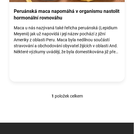
k
ů
Peruánská maca napomáhá v organismu nastolit
hormonální rovnováhu
Maca u nás nazývaná také řeřicha peruánská (Lepidium
Meyenii) jak už napovídá i její název pochází z jižní
Ameriky z oblasti Peru. Maca byla nedílnou součástí
stravování a obchodování obyvatel žijících v oblasti And.
Některé výzkumy uvádějí, že byla domestikována již před
více než 2 000 lety.Domorod...
1
položek celkem
O
v
l
á
d
Z
a
á
c