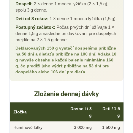
Dospelí:
2 × denne 1 mocca lyžička (2 × 1,5 g),
spolu 3 g denne.
Deti od 3 rokov:
1 × denne 1 mocca lyžička (1,5 g).
Postupný začiatok:
Počas prvých dní užívajte 1 ×
denne 1,5 g a následne pri dávkovaní pre dospelých
prejdite na 2 × 1,5 g denne.
Deklarovaných 150 g vystačí dospelému približne
na 50 dní a dieťaťu približne na 100 dní. Vďaka 10
g navyše obsahuje každé balenie minimálne 160
g, čo predĺži jeho výdrž približne na 53 dní pre
dospelého alebo 106 dní pre dieťa.
Zloženie dennej dávky
Dospelí / 3
Deti / 1,5
Zložka
g
g
Humínové látky
3 000 mg
1 500 mg