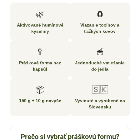
🌿
🧲
Aktivované humínové
Viazanie toxínov a
kyseliny
ťažkých kovov
🥄
🥣
Prášková forma bez
Jednoduché vmiešanie
kapsúl
do jedla
📦
🇸🇰
150 g + 10 g navyše
Vyvinuté a vyrobené na
Slovensku
Prečo si vybrať práškovú formu?