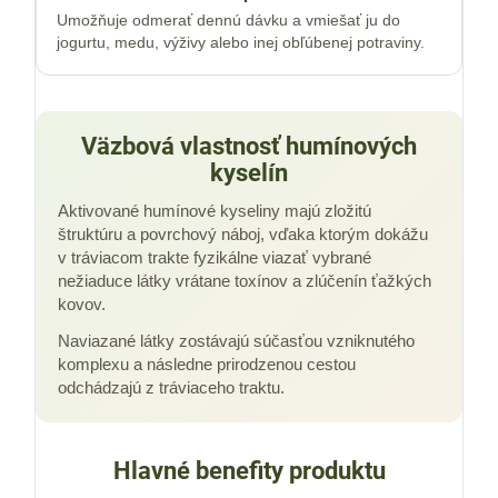
Umožňuje odmerať dennú dávku a vmiešať ju do
jogurtu, medu, výživy alebo inej obľúbenej potraviny.
Väzbová vlastnosť humínových
kyselín
Aktivované humínové kyseliny majú zložitú
štruktúru a povrchový náboj, vďaka ktorým dokážu
v tráviacom trakte fyzikálne viazať vybrané
nežiaduce látky vrátane toxínov a zlúčenín ťažkých
kovov.
Naviazané látky zostávajú súčasťou vzniknutého
komplexu a následne prirodzenou cestou
odchádzajú z tráviaceho traktu.
Hlavné benefity produktu