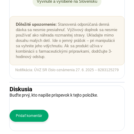
Vyvinuté a vyrobené na Slovensku
Dôležité upozornenie:
Stanovená odporúčaná denná
dávka sa nesmie presiahnuť. Výživový doplnok sa nesmie
používať ako náhrada rozmanitej stravy. Ukladajte mimo
dosahu malých detí. Ide o jemný prášok – pri manipulácii
sa vyhnite jeho vdýchnutiu. Ak sa produkt užíva v
kombinácii s farmaceutickými prípravkami, dodržujte 3-
hodinový odstup.
Notifikácia: ÚVZ SR číslo oznámenia 27. 6. 2025 – 8283125279
Diskusia
Buďte prvý, kto napíše príspevok k tejto položke.
Pridať komentár