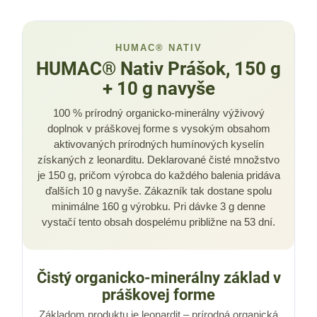
HUMAC® NATIV
HUMAC® Nativ Prášok, 150 g
+ 10 g navyše
100 % prírodný organicko-minerálny výživový
doplnok v práškovej forme s vysokým obsahom
aktivovaných prírodných humínových kyselín
získaných z leonarditu. Deklarované čisté množstvo
je 150 g, pričom výrobca do každého balenia pridáva
ďalších 10 g navyše. Zákazník tak dostane spolu
minimálne 160 g výrobku. Pri dávke 3 g denne
vystačí tento obsah dospelému približne na 53 dní.
Čistý organicko-minerálny základ v
práškovej forme
Základom produktu je leonardit – prírodná organická