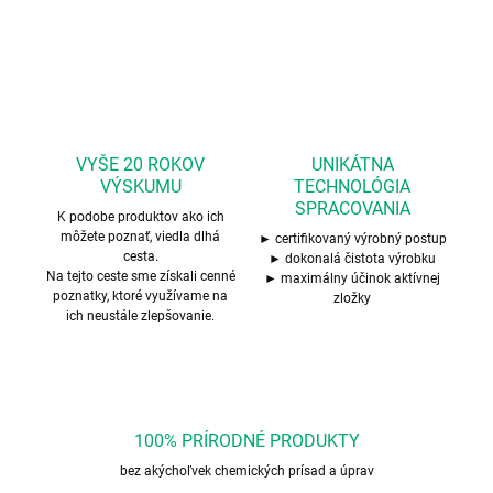
OPÝTAŤ SA
STRÁŽIŤ
VYŠE 20 ROKOV
UNIKÁTNA
VÝSKUMU
TECHNOLÓGIA
SPRACOVANIA
K podobe produktov ako ich
môžete poznať, viedla dlhá
► certifikovaný výrobný postup
cesta.
► dokonalá čistota výrobku
Na tejto ceste sme získali cenné
► maximálny účinok aktívnej
poznatky, ktoré využívame na
zložky
ich neustále zlepšovanie.
100% PRÍRODNÉ PRODUKTY
bez akýchoľvek chemických prísad a úprav