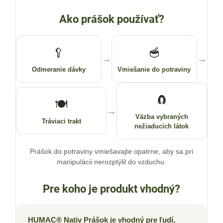
Ako prášok používať?
🥄
🥣
→
→
Odmeranie dávky
Vmiešanie do potraviny
🧲
🍽️
→
Väzba vybraných
Tráviaci trakt
nežiaducich látok
Prášok do potraviny vmiešavajte opatrne, aby sa pri
manipulácii nerozptýlil do vzduchu.
Pre koho je produkt vhodný?
HUMAC® Nativ Prášok je vhodný pre ľudí,