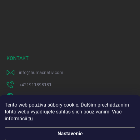
KONTAKT
info
@
humacnativ.com
+421911898181
humacnativ
Tento web používa súbory cookie. Ďalším prechádzaním
humacnativ
tohto webu vyjadrujete súhlas s ich používaním. Viac
informácií
tu
.
https://www.youtube.com/@HUMACNativ
Nastavenie