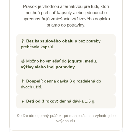
Prášok je vhodnou alternatívou pre ľudí, ktorí
nechcú prehĺtať kapsuly alebo jednoducho
uprednostňujú vmiešanie výživového doplnku
priamo do potraviny.
🥄
Bez kapsulového obalu
a bez potreby
prehĺtania kapsúl.
🥣 Možno ho vmiešať do
jogurtu, medu,
výživy alebo inej potraviny
.
👨
Dospelí:
denná dávka 3 g rozdelená do
dvoch užití.
👧
Deti od 3 rokov:
denná dávka 1,5 g.
Keďže ide o jemný prášok, pri manipulácii sa vyhnite jeho
vdýchnutiu.