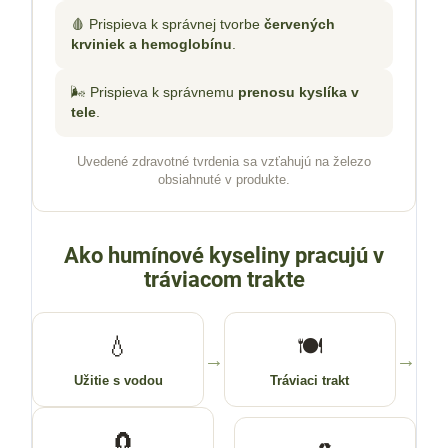
🩸 Prispieva k správnej tvorbe
červených
krviniek a hemoglobínu
.
🌬️ Prispieva k správnemu
prenosu kyslíka v
tele
.
Uvedené zdravotné tvrdenia sa vzťahujú na železo
obsiahnuté v produkte.
Ako humínové kyseliny pracujú v
tráviacom trakte
💧
🍽️
→
→
Užitie s vodou
Tráviaci trakt
🧲