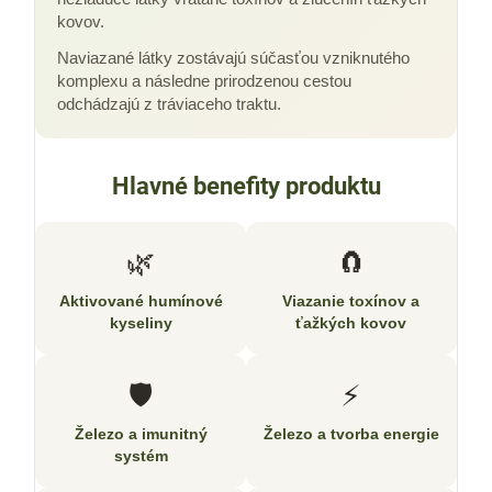
kovov.
Naviazané látky zostávajú súčasťou vzniknutého
komplexu a následne prirodzenou cestou
odchádzajú z tráviaceho traktu.
Hlavné benefity produktu
🌿
🧲
Aktivované humínové
Viazanie toxínov a
kyseliny
ťažkých kovov
🛡️
⚡
Železo a imunitný
Železo a tvorba energie
systém