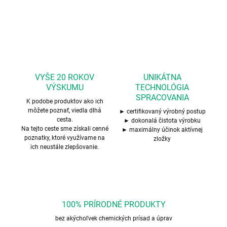
OPÝTAŤ SA
STRÁŽIŤ
VYŠE 20 ROKOV
UNIKÁTNA
VÝSKUMU
TECHNOLÓGIA
SPRACOVANIA
K podobe produktov ako ich
môžete poznať, viedla dlhá
► certifikovaný výrobný postup
cesta.
► dokonalá čistota výrobku
Na tejto ceste sme získali cenné
► maximálny účinok aktívnej
poznatky, ktoré využívame na
zložky
ich neustále zlepšovanie.
100% PRÍRODNÉ PRODUKTY
bez akýchoľvek chemických prísad a úprav