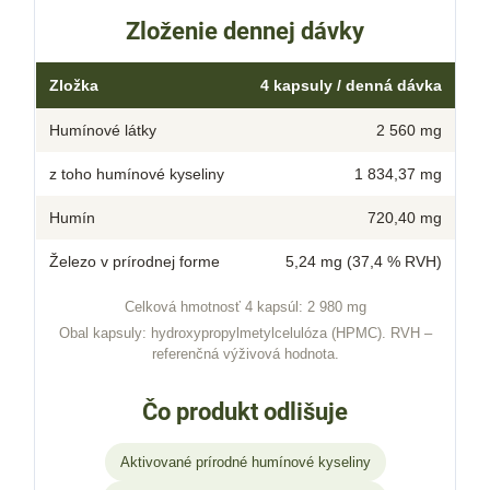
Zloženie dennej dávky
Zložka
4 kapsuly / denná dávka
Humínové látky
2 560 mg
z toho humínové kyseliny
1 834,37 mg
Humín
720,40 mg
Železo v prírodnej forme
5,24 mg (37,4 % RVH)
Celková hmotnosť 4 kapsúl: 2 980 mg
Obal kapsuly: hydroxypropylmetylcelulóza (HPMC). RVH –
referenčná výživová hodnota.
Čo produkt odlišuje
Aktivované prírodné humínové kyseliny