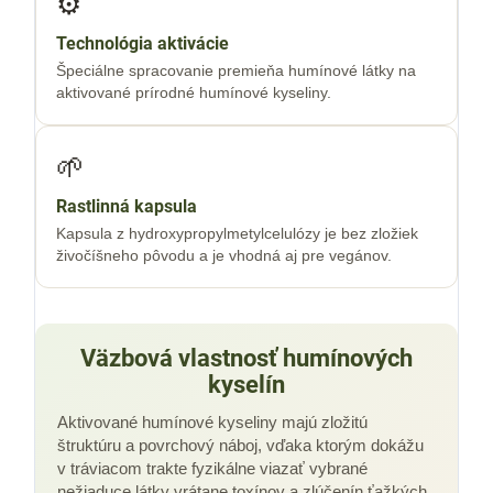
⚙️
Technológia aktivácie
Špeciálne spracovanie premieňa humínové látky na
aktivované prírodné humínové kyseliny.
🌱
Rastlinná kapsula
Kapsula z hydroxypropylmetylcelulózy je bez zložiek
živočíšneho pôvodu a je vhodná aj pre vegánov.
Väzbová vlastnosť humínových
kyselín
Aktivované humínové kyseliny majú zložitú
štruktúru a povrchový náboj, vďaka ktorým dokážu
v tráviacom trakte fyzikálne viazať vybrané
nežiaduce látky vrátane toxínov a zlúčenín ťažkých