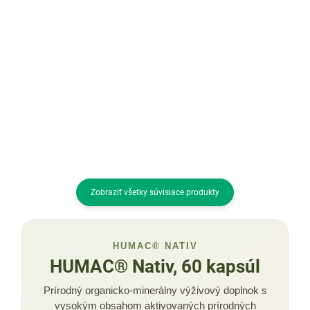
cena:
Do košíka
HUMAC® Nativ | 120 kapsúl
Prírodný organicko-minerálny
HUMAC® Nativ Orechy v mede |
výživový doplnok s vysokým
232 g Originálny výživový
obsahom aktivovaných
doplnok v podobe medovej
prírodných humínových kyselín a
pochúťky – vlašské orechy v
železom v prírodnej forme. Jeho
čokoláde zaliate v kvetovom
základ...
mede s bioaktívnymi
humínovými...
Zobraziť všetky súvisiace produkty
HUMAC® NATIV
HUMAC® Nativ, 60 kapsúl
Prírodný organicko-minerálny výživový doplnok s
vysokým obsahom aktivovaných prírodných