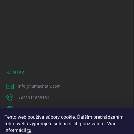
KONTAKT
info
@
humacnativ.com
+421911898181
humacnativ
Tento web používa súbory cookie. Ďalším prechádzaním
humacnativ
tohto webu vyjadrujete súhlas s ich používaním. Viac
informácií
tu
.
https://www.youtube.com/@HUMACNativ