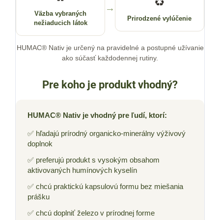
♻️
→
Väzba vybraných
Prirodzené vylúčenie
nežiaducich látok
HUMAC® Nativ je určený na pravidelné a postupné užívanie
ako súčasť každodennej rutiny.
Pre koho je produkt vhodný?
HUMAC® Nativ je vhodný pre ľudí, ktorí:
✅ hľadajú prírodný organicko-minerálny výživový
doplnok
✅ preferujú produkt s vysokým obsahom
aktivovaných humínových kyselín
✅ chcú praktickú kapsulovú formu bez miešania
prášku
✅ chcú doplniť železo v prírodnej forme