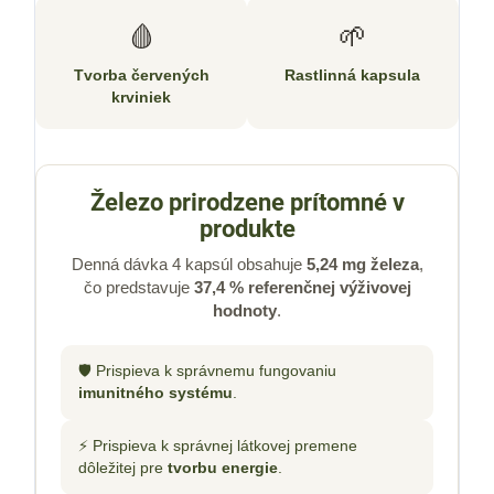
🩸
🌱
Tvorba červených
Rastlinná kapsula
krviniek
Železo prirodzene prítomné v
produkte
Denná dávka 4 kapsúl obsahuje
5,24 mg železa
,
čo predstavuje
37,4 % referenčnej výživovej
hodnoty
.
🛡️ Prispieva k správnemu fungovaniu
imunitného systému
.
⚡ Prispieva k správnej látkovej premene
dôležitej pre
tvorbu energie
.