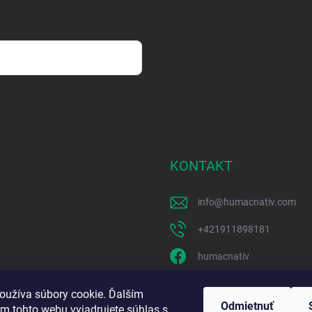
h údajov
KONTAKT
info
@
humacnativ.com
+421911898181
humacnativ
humacnativ
oužíva súbory cookie. Ďalším
Odmietnuť
m tohto webu vyjadrujete súhlas s
https://www.youtube.c