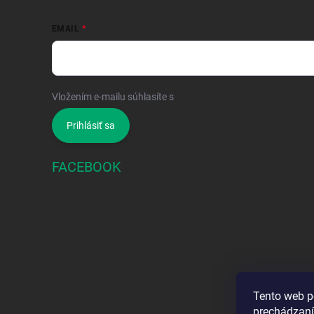
EMAIL
Vložením e-mailu súhlasíte s
podmienkami ochrany osobnýc
Prihlásiť sa
FACEBOOK
Tento web p
prechádzaní