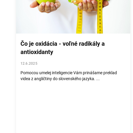
l
á
n
k
o
v
Čo je oxidácia - voľné radikály a
antioxidanty
12.6.2025
Pomocou umelej inteligencie Vám prinášame preklad
videa z angličtiny do slovenského jazyka. ...