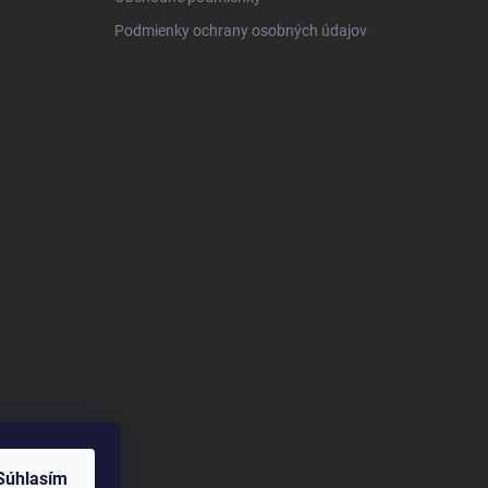
Podmienky ochrany osobných údajov
Súhlasím
om/@HUMACNativ