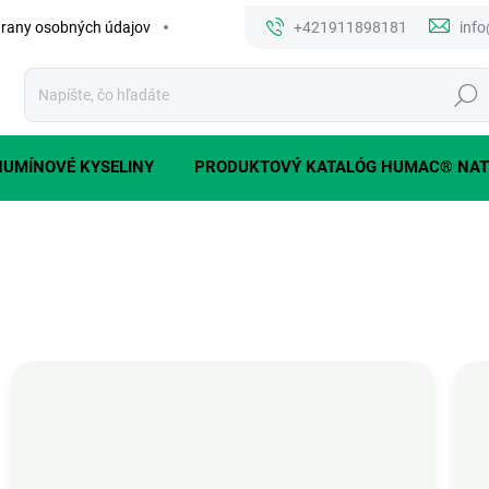
rany osobných údajov
+421911898181
inf
Hľada
HUMÍNOVÉ KYSELINY
PRODUKTOVÝ KATALÓG HUMAC® NAT