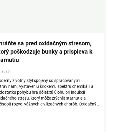
hráňte sa pred oxidačným stresom,
torý poškodzuje bunky a prispieva k
tarnutiu
4.2025
derný životný štýl spojený so spracovanými
travinami, vystaveniu širokému spektru chemikálií a
dostatku pohybu hrá dôležitú úlohu pri indukcii
idačného stresu, ktorý môže zrýchliť starnutie a
ôsobiť rozvoj vážnych civilizačných chorôb. Oxidačný
res je jav spôsobený nerovnováhou medzi pro...