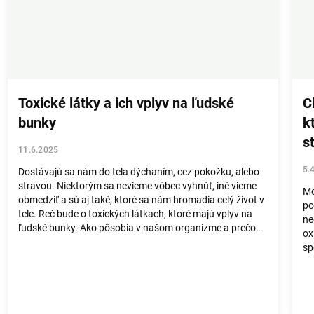
Toxické látky a ich vplyv na ľudské
C
bunky
k
s
11.6.2025
5.
Dostávajú sa nám do tela dýchaním, cez pokožku, alebo
stravou. Niektorým sa nevieme vôbec vyhnúť, iné vieme
Mo
obmedziť a sú aj také, ktoré sa nám hromadia celý život v
po
tele. Reč bude o toxických látkach, ktoré majú vplyv na
ne
ľudské bunky. Ako pôsobia v našom organizme a prečo
ox
niektoré bunky pri ochrann...
sp
st