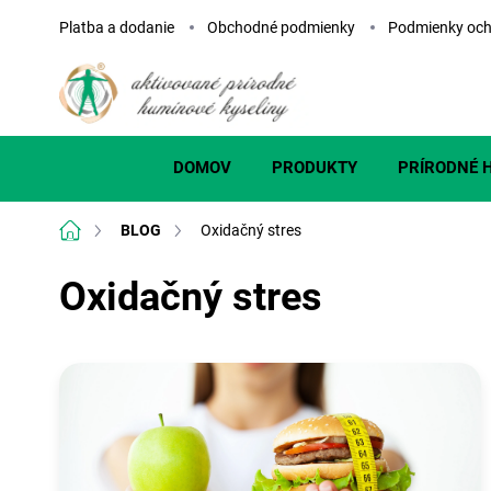
Prejsť
Platba a dodanie
Obchodné podmienky
Podmienky och
na
obsah
DOMOV
PRODUKTY
PRÍRODNÉ 
Domov
BLOG
Oxidačný stres
Oxidačný stres
V
ý
p
i
s
č