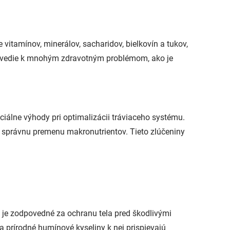
 vitamínov, minerálov, sacharidov, bielkovín a tukov,
rá vedie k mnohým zdravotným problémom, ako je
nciálne výhody pri optimalizácii tráviaceho systému.
 správnu premenu makronutrientov. Tieto zlúčeniny
 je zodpovedné za ochranu tela pred škodlivými
 prírodné humínové kyseliny k nej prispievajú