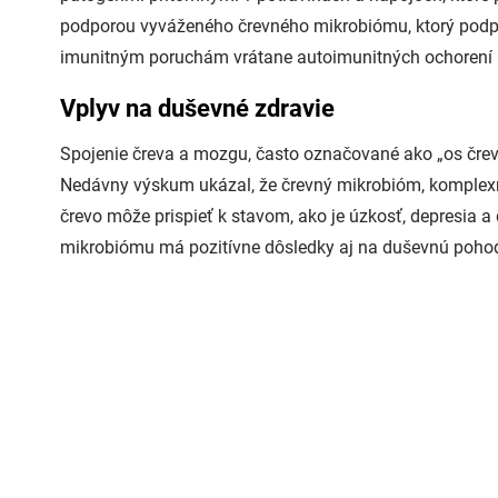
podporou vyváženého črevného mikrobiómu, ktorý podpor
imunitným poruchám vrátane autoimunitných ochorení a 
Vplyv na duševné zdravie
Spojenie čreva a mozgu, často označované ako „os čr
Nedávny výskum ukázal, že črevný mikrobióm, komplexné
črevo môže prispieť k stavom, ako je úzkosť, depresia
mikrobiómu má pozitívne dôsledky aj na duševnú poho