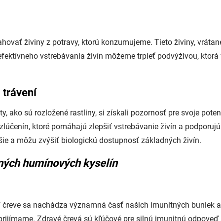
ovať živiny z potravy, ktorú konzumujeme. Tieto živiny, vrátane
efektívneho vstrebávania živín môžeme trpieť podvýživou, kto
 trávení
 ako sú rozložené rastliny, si získali pozornosť pre svoje pote
účenín, ktoré pomáhajú zlepšiť vstrebávanie živín a podporujú
šie a môžu zvýšiť biologickú dostupnosť základných živín.
dných humínových kyselín
V čreve sa nachádza významná časť našich imunitných buniek a
rijímame. Zdravé črevá sú kľúčové pre silnú imunitnú odpoveď a