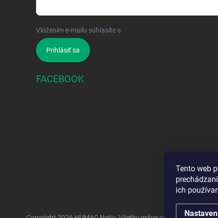
Vložením e-mailu súhlasíte s
podmienkami ochrany osobnýc
Prihlásiť sa
FACEBOOK
Tento web p
prechádzaní
ich používa
Nastaven
Copyright 2026
HUMAC Nativ
. Všetky práva vyhradené.