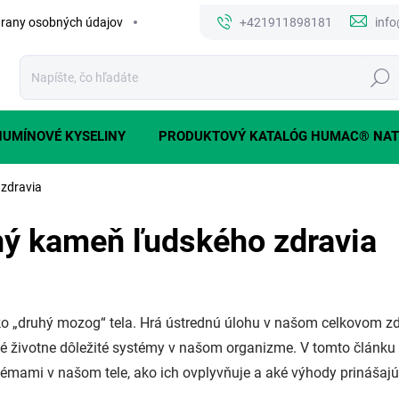
rany osobných údajov
+421911898181
inf
Hľada
HUMÍNOVÉ KYSELINY
PRODUKTOVÝ KATALÓG HUMAC® NAT
 zdravia
ný kameň ľudského zdravia
o „druhý mozog“ tela. Hrá ústrednú úlohu v našom celkovom zd
e iné životne dôležité systémy v našom organizme. V tomto člá
stémami v našom tele, ako ich ovplyvňuje a aké výhody prinášajú