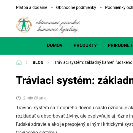
Prejsť
Platba a dodanie
Obchodné podmienky
Podmienky och
na
obsah
DOMOV
PRODUKTY
PRÍRODNÉ 
Domov
BLOG
Tráviaci systém: základný kameň ľudského
Tráviaci systém: základ
2 min čítanie
Tráviaci systém sa z dobrého dôvodu často označuje ak
rozkladať a absorbovať živiny, ale ovplyvňuje aj rôzn
ľudské zdravie a ako je prepojený s inými kritickými sy
tráviaceho systému.