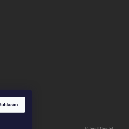
Súhlasím
om/@HUMACNativ
Vytvoril Shoptet