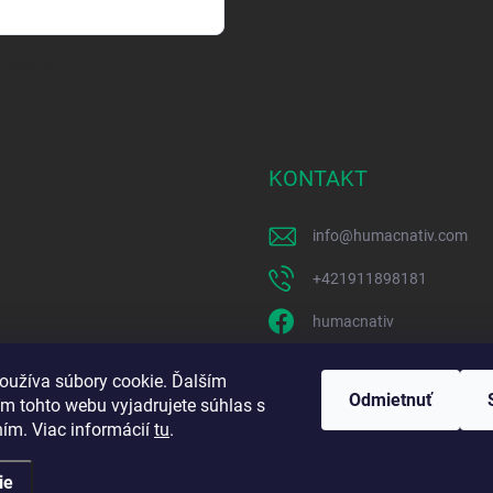
h údajov
KONTAKT
info
@
humacnativ.com
+421911898181
humacnativ
humacnativ
oužíva súbory cookie. Ďalším
Odmietnuť
m tohto webu vyjadrujete súhlas s
https://www.youtube.c
ním. Viac informácií
tu
.
ie