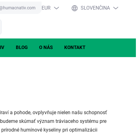
EUR
SLOVENČINA
o@humacnativ.com
PRÁZDNY KOŠÍK
ť
NÁKUPNÝ
KOŠÍK
IV
BLOG
O NÁS
KONTAKT
raví a pohode, ovplyvňuje nielen našu schopnosť
nku budeme skúmať význam tráviaceho systému pre
 prírodné humínové kyseliny pri optimalizácii