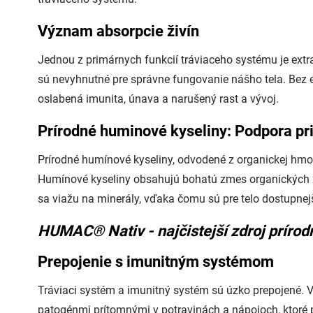
Význam absorpcie živín
Jednou z primárnych funkcií tráviaceho systému je extrah
sú nevyhnutné pre správne fungovanie nášho tela. Bez 
oslabená imunita, únava a narušený rast a vývoj.
Prírodné huminové kyseliny: Podpora pri
Prírodné humínové kyseliny, odvodené z organickej hmoty,
Humínové kyseliny obsahujú bohatú zmes organických zl
sa viažu na minerály, vďaka čomu sú pre telo dostupnej
HUMAC® Nativ - najčistejší zdroj príro
Prepojenie s imunitným systémom
Tráviaci systém a imunitný systém sú úzko prepojené. 
patogénmi prítomnými v potravinách a nápojoch, ktoré p