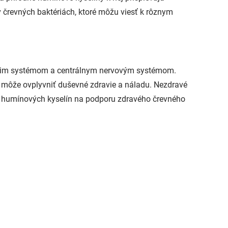
črevných baktériách, ktoré môžu viesť k rôznym
iacim systémom a centrálnym nervovým systémom.
 môže ovplyvniť duševné zdravie a náladu. Nezdravé
ch humínových kyselín na podporu zdravého črevného