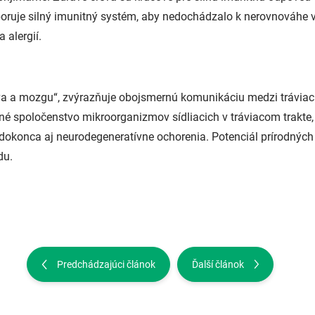
uje silný imunitný systém, aby nedochádzalo k nerovnováhe v 
alergií.
eva a mozgu“, zvýrazňuje obojsmernú komunikáciu medzi tráv
 spoločenstvo mikroorganizmov sídliacich v tráviacom trakte,
 a dokonca aj neurodegeneratívne ochorenia. Potenciál prírodný
du.
Predchádzajúci článok
Ďalší článok