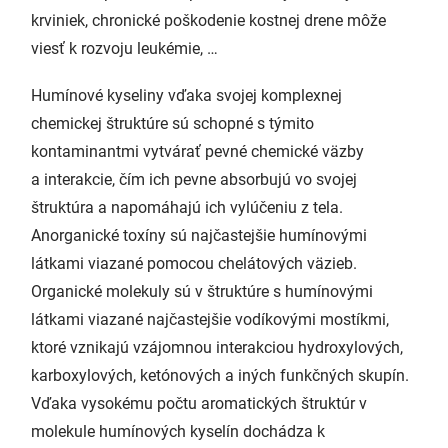
krviniek, chronické poškodenie kostnej drene môže
viesť k rozvoju leukémie, …
Humínové kyseliny vďaka svojej komplexnej
chemickej štruktúre sú schopné s týmito
kontaminantmi vytvárať pevné chemické väzby
a interakcie, čím ich pevne absorbujú vo svojej
štruktúra a napomáhajú ich vylúčeniu z tela.
Anorganické toxíny sú najčastejšie humínovými
látkami viazané pomocou chelátových väzieb.
Organické molekuly sú v štruktúre s humínovými
látkami viazané najčastejšie vodíkovými mostíkmi,
ktoré vznikajú vzájomnou interakciou hydroxylových,
karboxylových, ketónových a iných funkčných skupín.
Vďaka vysokému počtu aromatických štruktúr v
molekule humínových kyselín dochádza k