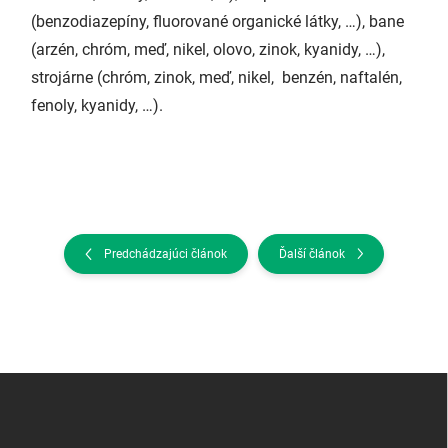
(benzodiazepíny, fluorované organické látky, …), bane
(arzén, chróm, meď, nikel, olovo, zinok, kyanidy, …),
strojárne (chróm, zinok, meď, nikel, benzén, naftalén,
fenoly, kyanidy, …).
Predchádzajúci článok
Ďalší článok
Z
á
p