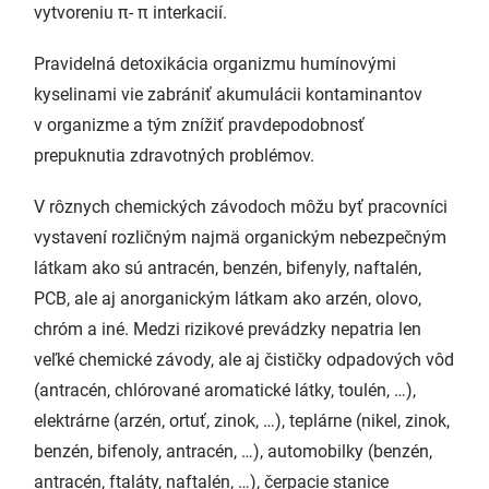
vytvoreniu π- π interkacií.
Pravidelná detoxikácia organizmu humínovými
kyselinami vie zabrániť akumulácii kontaminantov
v organizme a tým znížiť pravdepodobnosť
prepuknutia zdravotných problémov.
V rôznych chemických závodoch môžu byť pracovníci
vystavení rozličným najmä organickým nebezpečným
látkam ako sú antracén, benzén, bifenyly, naftalén,
PCB, ale aj anorganickým látkam ako arzén, olovo,
chróm a iné. Medzi rizikové prevádzky nepatria len
veľké chemické závody, ale aj čističky odpadových vôd
(antracén, chlórované aromatické látky, toulén, …),
elektrárne (arzén, ortuť, zinok, …), teplárne (nikel, zinok,
benzén, bifenoly, antracén, …), automobilky (benzén,
antracén, ftaláty, naftalén, …), čerpacie stanice