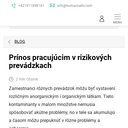
Prejsť
+421911898181
info@humacnativ.com
na
obsah
Hľadať
BLOG
Prínos pracujúcim v rizikových
prevádzkach
2 min čítanie
Zamestnanci rôznych prevádzok môžu byť vystavení
rozličným anorganickým i organickým látkam. Tieto
kontaminanty v malom množstve nemusia
spôsobovať akútne problémy, no v tele sa akumulujú
a časom môžu prepuknúť v rôzne problémy a