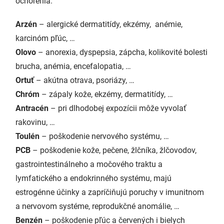
ochorenia.
Arzén
– alergické dermatitídy, ekzémy, anémie,
karcinóm pľúc, …
Olovo
– anorexia, dyspepsia, zápcha, kolikovité bolesti
brucha, anémia, encefalopatia, …
Ortuť
– akútna otrava, psoriázy, …
Chróm
– zápaly kože, ekzémy, dermatitídy, …
Antracén
– pri dlhodobej expozícii môže vyvolať
rakovinu, …
Toulén
– poškodenie nervového systému, …
PCB
– poškodenie kože, pečene, žlčníka, žlčovodov,
gastrointestinálneho a močového traktu a
lymfatického a endokrinného systému, majú
estrogénne účinky a zapríčiňujú poruchy v imunitnom
a nervovom systéme, reprodukčné anomálie, …
Benzén
– poškodenie pľúc a červených i bielych