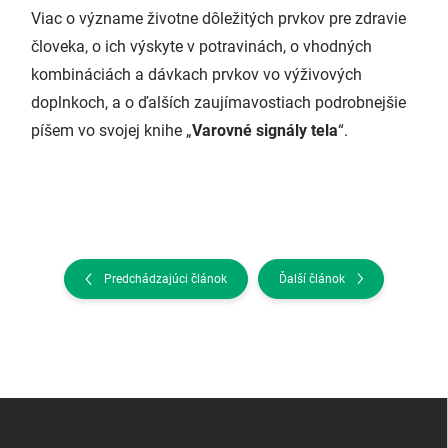
Viac o význame životne dôležitých prvkov pre zdravie
človeka, o ich výskyte v potravinách, o vhodných
kombináciách a dávkach prvkov vo výživových
doplnkoch, a o ďalších zaujímavostiach podrobnejšie
píšem vo svojej knihe „
Varovné signály tela
“.
Predchádzajúci článok
Ďalší článok
Z
á