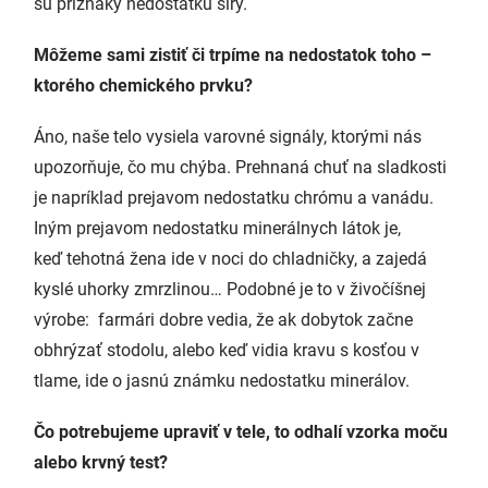
sú príznaky nedostatku síry.
Môžeme sami zistiť či trpíme na nedostatok toho –
ktorého chemického prvku?
Áno, naše telo vysiela varovné signály, ktorými nás
upozorňuje, čo mu chýba. Prehnaná chuť na sladkosti
je napríklad prejavom nedostatku chrómu a vanádu.
Iným prejavom nedostatku minerálnych látok je,
keď tehotná žena ide v noci do chladničky, a zajedá
kyslé uhorky zmrzlinou… Podobné je to v živočíšnej
výrobe: farmári dobre vedia, že ak dobytok začne
obhrýzať stodolu, alebo keď vidia kravu s kosťou v
tlame, ide o jasnú známku nedostatku minerálov.
Čo potrebujeme upraviť v tele, to odhalí vzorka moču
alebo krvný test?