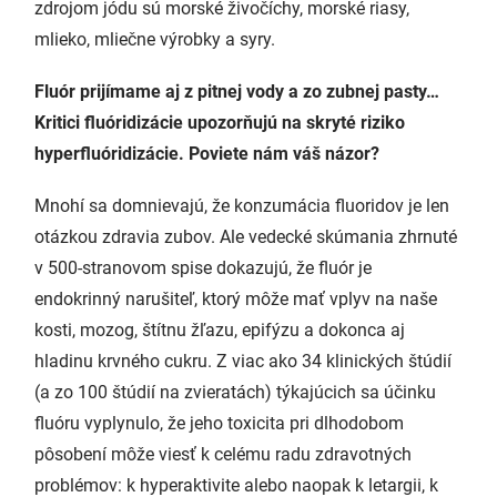
zdrojom jódu sú morské živočíchy, morské riasy,
mlieko, mliečne výrobky a syry.
Fluór prijímame aj z pitnej vody a zo zubnej pasty…
Kritici fluóridizácie upozorňujú na skryté riziko
hyperfluóridizácie. Poviete nám váš názor?
Mnohí sa domnievajú, že konzumácia fluoridov je len
otázkou zdravia zubov. Ale vedecké skúmania zhrnuté
v 500-stranovom spise dokazujú, že fluór je
endokrinný narušiteľ, ktorý môže mať vplyv na naše
kosti, mozog, štítnu žľazu, epifýzu a dokonca aj
hladinu krvného cukru. Z viac ako 34 klinických štúdií
(a zo 100 štúdií na zvieratách) týkajúcich sa účinku
fluóru vyplynulo, že jeho toxicita pri dlhodobom
pôsobení môže viesť k celému radu zdravotných
problémov: k hyperaktivite alebo naopak k letargii, k