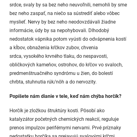
srdce, svaly by sa bez neho neuvoľnili, nemohli by sme
bez neho zaspať, na niečo sa sústrediť alebo vôbec
myslieť. Nervy by bez neho neodovzdávali žiadne
informácie, údy by sa nepohybovali. Dlhodobý
nedostatok vápnika potom vyústi do odvápnenia kostí
a kĺbov, obnaženia kŕčkov zubov, chvenia
srdca, vysokého krvného tlaku, do nespavosti,
obličkových kameňov, ostrohov, do kŕčov vo svaloch,
predmenštruačného syndrómu u žien, do bolestí
chrbta, stuhnutia rúk/nôh a do nervozity.
Popíšete nám dianie v tele, keď nám chýba horčík?
Horčík je zložkou štruktúry kosti. Pôsobí ako
katalyzátor početných chemických reakcií, reguluje
prenos impulzov periférnymi nervami. Prvé príznaky
nedostatku horčíka sa prejavujú svalovými kŕčmi