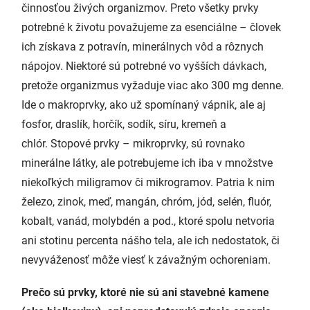
činnosťou živých organizmov. Preto všetky prvky
potrebné k životu považujeme za esenciálne – človek
ich získava z potravín, minerálnych vôd a rôznych
nápojov. Niektoré sú potrebné vo vyšších dávkach,
pretože organizmus vyžaduje viac ako 300 mg denne.
Ide o makroprvky, ako už spomínaný vápnik, ale aj
fosfor, draslík, horčík, sodík, síru, kremeň a
chlór. Stopové prvky – mikroprvky, sú rovnako
minerálne látky, ale potrebujeme ich iba v množstve
niekoľkých miligramov či mikrogramov. Patria k nim
železo, zinok, meď, mangán, chróm, jód, selén, fluór,
kobalt, vanád, molybdén a pod., ktoré spolu netvoria
ani stotinu percenta nášho tela, ale ich nedostatok, či
nevyváženosť môže viesť k závažným ochoreniam.
Prečo sú prvky, ktoré nie sú ani stavebné kamene