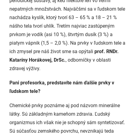
periodickej sústavy, aj keď niektoré len vo veľmi
nepatrných množstvách. Najväčšmi sa v ľudskom tele
nachádza kyslík, ktorý tvorí 63 – 65 % a 18 – 21 %
nášho tela tvorí uhlík. Tretím najviac zastúpeným
prvkom je vodík (asi 10 %), štvrtým dusík (3 %) a
piatym vápnik (1,5 – 2,0 %). Na prvky v ľudskom tele a
ich zmysel pre náš život sme sa opýtali
prof. RNDr.
Kataríny Horákovej, DrSc.
, odborníčky v oblasti
zdravej výživy.
Pani profesorka, predstavíte nám ďalšie prvky v
ľudskom tele?
Chemické prvky poznáme aj pod názvom minerálne
látky. Sú základným kameňom zdravia. Ľudský
organizmus ich však nie je schopný sám syntetizovať.
Sú súčasťou zemského povrchu, nevznikajú teda