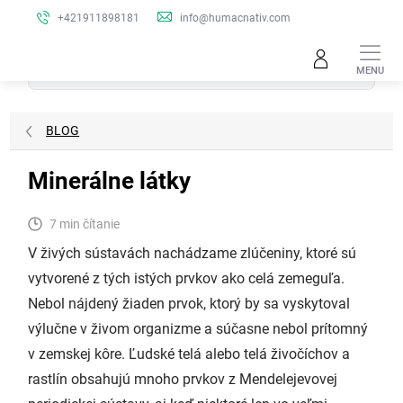
Prejsť
+421911898181
info@humacnativ.com
na
obsah
Hľadať
BLOG
Minerálne látky
7 min čítanie
V živých sústavách nachádzame zlúčeniny, ktoré sú
vytvorené z tých istých prvkov ako celá zemeguľa.
Nebol nájdený žiaden prvok, ktorý by sa vyskytoval
výlučne v živom organizme a súčasne nebol prítomný
v zemskej kôre. Ľudské telá alebo telá živočíchov a
rastlín obsahujú mnoho prvkov z Mendelejevovej