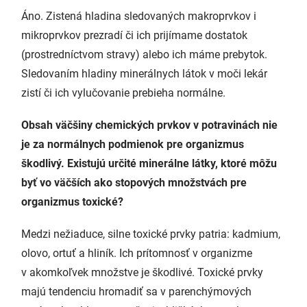
Áno. Zistená hladina sledovaných makroprvkov i
mikroprvkov prezradí či ich prijímame dostatok
(prostredníctvom stravy) alebo ich máme prebytok.
Sledovaním hladiny minerálnych látok v moči lekár
zistí či ich vylučovanie prebieha normálne.
Obsah väčšiny chemických prvkov v potravinách nie
je za normálnych podmienok pre organizmus
škodlivý. Existujú určité minerálne látky, ktoré môžu
byť vo väčších ako stopových množstvách pre
organizmus toxické?
Medzi nežiaduce, silne toxické prvky patria: kadmium,
olovo, ortuť a hliník. Ich prítomnosť v organizme
v akomkoľvek množstve je škodlivé. Toxické prvky
majú tendenciu hromadiť sa v parenchýmových