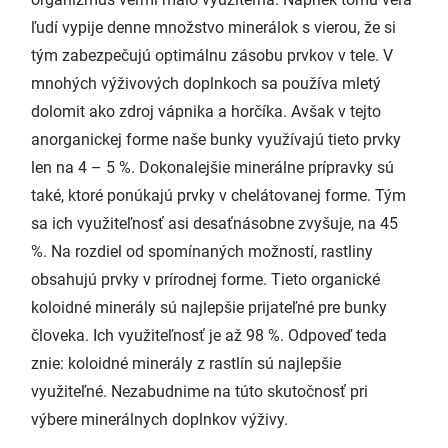
ľudí vypije denne množstvo minerálok s vierou, že si
tým zabezpečujú optimálnu zásobu prvkov v tele. V
mnohých výživových doplnkoch sa používa mletý
dolomit ako zdroj vápnika a horčíka. Avšak v tejto
anorganickej forme naše bunky využívajú tieto prvky
len na 4 – 5 %. Dokonalejšie minerálne prípravky sú
také, ktoré ponúkajú prvky v chelátovanej forme. Tým
sa ich využiteľnosť asi desaťnásobne zvyšuje, na 45
%. Na rozdiel od spomínaných možností, rastliny
obsahujú prvky v prírodnej forme. Tieto organické
koloidné minerály sú najlepšie prijateľné pre bunky
človeka. Ich využiteľnosť je až 98 %. Odpoveď teda
znie: koloidné minerály z rastlín sú najlepšie
využiteľné. Nezabudnime na túto skutočnosť pri
výbere minerálnych doplnkov výživy.