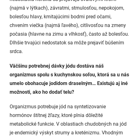
(najmä v lýtkach), závratmi, strnulosťou, nepokojom,
bolesťou hlavy, kmitajúcimi bodmi pred očami,
chvením viečka (najmä ľavého), citlivosťou na zmeny
počasia (hlavne na zimu a vlhkosť), často až bolesťou.
Dlhšie trvajúci nedostatok sa môže prejaviť búšením
srdca.
Väčšinu potrebnej dávky jódu dostáva náš
organizmus spolu s kuchynskou soľou, ktorá sa u nás
umelo obohacuje jodidom draselným… Existujú aj iné
možnosti, ako ho dodať telu?
Organizmus potrebuje jód na syntetizovanie
hormónov štítnej žľazy, ktoré plnia dôležité
metabolické funkcie. V oblastiach chudobných na jód
je endemický výskyt strumy a kreténizmu. Vhodným