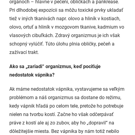
orgánoch – hlavne v pečeni, obličkách a pankrease.
Pri dlhodobej expozícii sa môžu toxické prvky ukladať
tiež v iných tkanivách napr. olovo a hliník v kostiach,
olovo, ortuť a hliník v mozgovom tkanive, kadmium vo
vlasových cibuľkách. Zdravý organizmus je ich však
schopný vylúčiť. Túto úlohu plnia obličky, pečeň a
zažívací trakt.
Ako sa „zariadi“ organizmus, keď pociťuje
nedostatok vápnika?
Ak máme nedostatok vápnika, vystavujeme sa veľkým
problémom a náš organizmus sa dostane do režimu,
kedy vápnik hľadá po celom tele, pretože ho potrebuje
nielen na tvorbu kostí. Začne ho však odčerpávať
práve z kostí ale aj zo zubov, aby ho „dopravil“ na
dôležitejšie miesta. Bez vápnika by nám totiž nebilo