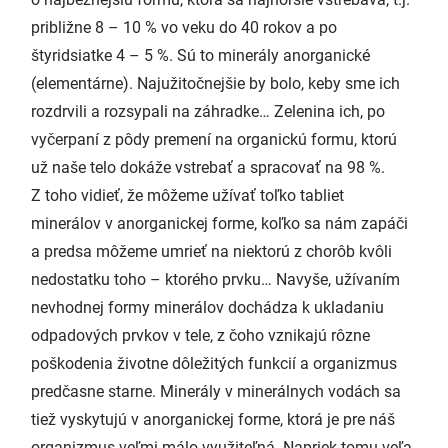
približne 8 – 10 % vo veku do 40 rokov a po
štyridsiatke 4 – 5 %. Sú to minerály anorganické
(elementárne). Najužitočnejšie by bolo, keby sme ich
rozdrvili a rozsypali na záhradke… Zelenina ich, po
vyčerpaní z pôdy premení na organickú formu, ktorú
už naše telo dokáže vstrebať a spracovať na 98 %.
Z toho vidieť, že môžeme užívať toľko tabliet
minerálov v anorganickej forme, koľko sa nám zapáči
a predsa môžeme umrieť na niektorú z chorôb kvôli
nedostatku toho – ktorého prvku… Navyše, užívaním
nevhodnej formy minerálov dochádza k ukladaniu
odpadových prvkov v tele, z čoho vznikajú rôzne
poškodenia životne dôležitých funkcií a organizmus
predčasne starne. Minerály v minerálnych vodách sa
tiež vyskytujú v anorganickej forme, ktorá je pre náš
organizmus veľmi málo využiteľná. Napriek tomu veľa