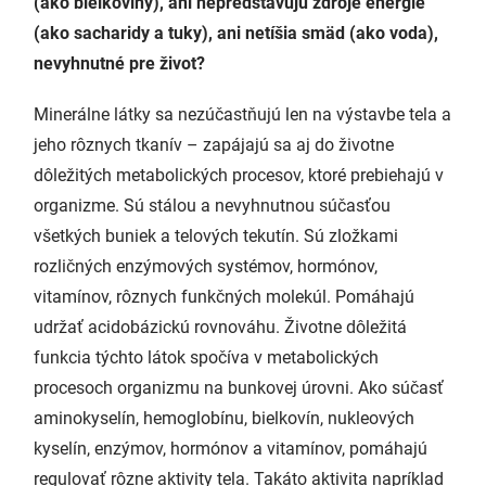
(ako bielkoviny), ani nepredstavujú zdroje energie
(ako sacharidy a tuky), ani netíšia smäd (ako voda),
nevyhnutné pre život?
Minerálne látky sa nezúčastňujú len na výstavbe tela a
jeho rôznych tkanív – zapájajú sa aj do životne
dôležitých metabolických procesov, ktoré prebiehajú v
organizme. Sú stálou a nevyhnutnou súčasťou
všetkých buniek a telových tekutín. Sú zložkami
rozličných enzýmových systémov, hormónov,
vitamínov, rôznych funkčných molekúl. Pomáhajú
udržať acidobázickú rovnováhu. Životne dôležitá
funkcia týchto látok spočíva v metabolických
procesoch organizmu na bunkovej úrovni. Ako súčasť
aminokyselín, hemoglobínu, bielkovín, nukleových
kyselín, enzýmov, hormónov a vitamínov, pomáhajú
regulovať rôzne aktivity tela. Takáto aktivita napríklad