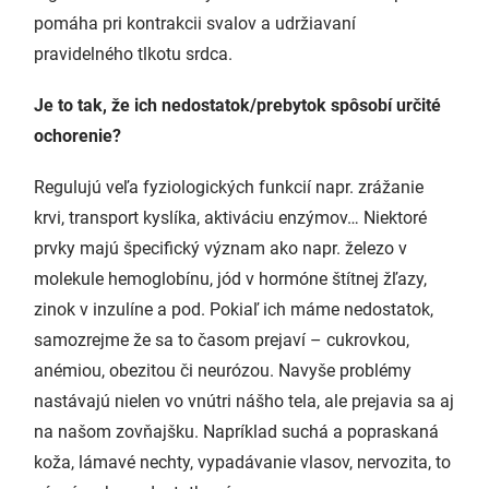
pomáha pri kontrakcii svalov a udržiavaní
pravidelného tlkotu srdca.
Je to tak, že ich nedostatok/prebytok spôsobí určité
ochorenie?
Regulujú veľa fyziologických funkcií napr. zrážanie
krvi, transport kyslíka, aktiváciu enzýmov… Niektoré
prvky majú špecifický význam ako napr. železo v
molekule hemoglobínu, jód v hormóne štítnej žľazy,
zinok v inzulíne a pod. Pokiaľ ich máme nedostatok,
samozrejme že sa to časom prejaví – cukrovkou,
anémiou, obezitou či neurózou. Navyše problémy
nastávajú nielen vo vnútri nášho tela, ale prejavia sa aj
na našom zovňajšku. Napríklad suchá a popraskaná
koža, lámavé nechty, vypadávanie vlasov, nervozita, to