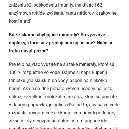
zníženiu IQ, poškodeniu imunity, inaktivácii 62
enzýmov, artritíde, zvýšeniu rastu nádorov, k rakovine
kostí a atď.
Kde získame chýbajúce minerály? Sú výživové
doplnky, ktoré sú v predaji naozaj účinné? Načo si
treba dávať pozor?
Pre telo najviac využiteľné sú také minerály, ktoré sú
100 % rozpustné vo vode. Dajme si napr. kúpenú
tabletku „na skúšku“ do vody, aspoň na niekoľko
hodín. Ak sa na dne pohára vytvorí usadenina, je to
dôkaz, že veľkosť molekúl minerálov, ktoré sú použité
v danom prípravku, je príliš veľká na to, aby sa vo vode
rozpustili rovnomerne a skôr je teda pravdepodobné,
že sa nikdy nerozpustia úplne. V tom prípade ide
o najbežnejšiu formu, ktorá sa najhoršie vstrebáva, t.j.