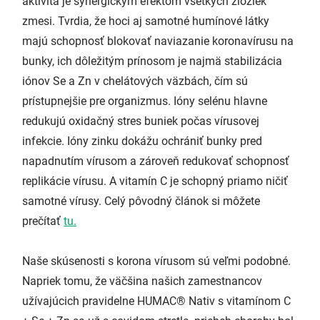
aktivita je synergickým efektom všetkých zložiek
zmesi. Tvrdia, že hoci aj samotné humínové látky
majú schopnosť blokovať naviazanie koronavírusu na
bunky, ich dôležitým prínosom je najmä stabilizácia
iónov Se a Zn v chelátových väzbách, čím sú
prístupnejšie pre organizmus. Ióny selénu hlavne
redukujú oxidačný stres buniek počas vírusovej
infekcie. Ióny zinku dokážu ochrániť bunky pred
napadnutím vírusom a zároveň redukovať schopnosť
replikácie vírusu. A vitamín C je schopný priamo ničiť
samotné vírusy. Celý pôvodný článok si môžete
prečítať
tu.
Naše skúsenosti s korona vírusom sú veľmi podobné.
Napriek tomu, že väčšina našich zamestnancov
užívajúcich pravidelne HUMAC® Nativ s vitamínom C