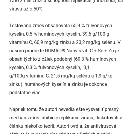
Táto zmes znížila schopnosť replikácie (množenia) sa
vírusu až o 50%.
Testovaná zmes obsahovala 65,9 % fulvónových
kyselín, 0,5 % humínových kyselín, 39,6 g/100 g
vitamínu C, 60,9 mg/kg zinku a 23,2 mg/kg selénu. V
našom produkte HUMAC® Nativ s vit. C + Se + Zn je
obsah týchto zložiek podobný (69,3 % humínových
kyselín, 0,3 % fulvónových kyselín, 3,1
g/100g vitamínu C, 21,5 mg/kg selénu a 1,9 g/kg
zinku), humínových kyselín a zinku je dokonca
podstatne viac.
Napriek tomu že autori nevedia ešte vysvetliť presný
mechanizmus inhibície replikácie vírusu, diskutovali v
článku niekoľko teórii. Autori tvrdia, že antivírusová