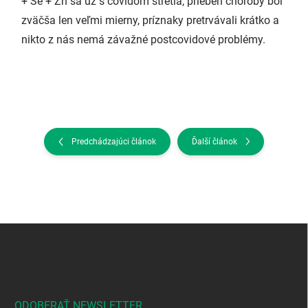
+ Se + Zn sa už s covidom stretla, priebeh choroby bol
zväčša len veľmi mierny, príznaky pretrvávali krátko a
nikto z nás nemá závažné postcovidové problémy.
Predchádzajúci článok
Ďalší článok
Z
á
p
ä
t
i
ODOBERAŤ NEWSLETTER