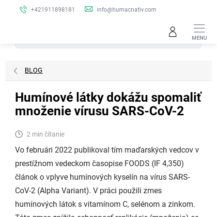
Prejsť
+421911898181
info@humacnativ.com
na
obsah
Hľadať
BLOG
Humínové látky dokážu spomaliť
množenie vírusu SARS-CoV-2
2 min čítanie
Vo februári 2022 publikoval tím maďarských vedcov v
prestížnom vedeckom časopise FOODS (IF 4,350)
článok o vplyve humínových kyselín na vírus SARS-
CoV-2 (Alpha Variant). V práci použili zmes
humínových látok s vitamínom C, selénom a zinkom.